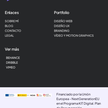
Enlaces
Portfolio
SOBRE MÍ
DISEÑO WEB
BLOG
DISEÑO UX
CONTACTO
BRANDING
LEGAL
VÍDEO Y MOTION GRAPHICS
Ver más
BEHANCE
DRIBBLE
VIMEO
Financiado por la Unión
Europea – NextGenerationEU
en el Programa KIT Digital. Plan
de Recuperación,