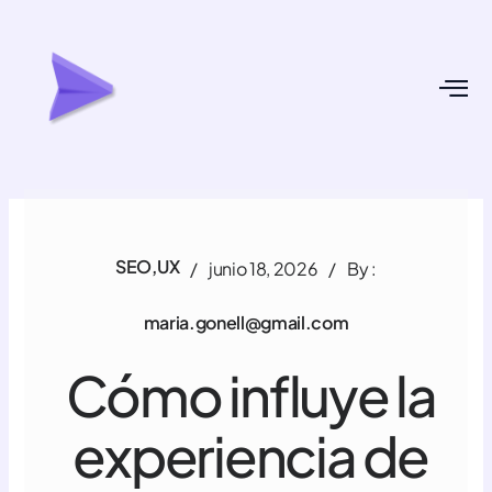
Ir
Navegación
al
de
contenido
entradas
SEO
,
UX
/
junio 18, 2026
/
By :
maria.gonell@gmail.com
Cómo influye la
experiencia de