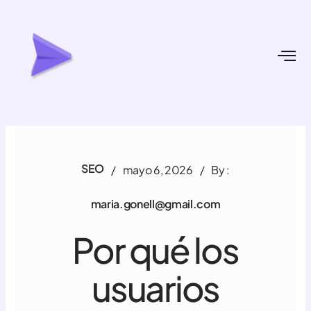
Ir
Navegación
al
de
contenido
entradas
SEO
/
mayo 6, 2026
/
By :
maria.gonell@gmail.com
Por qué los
usuarios