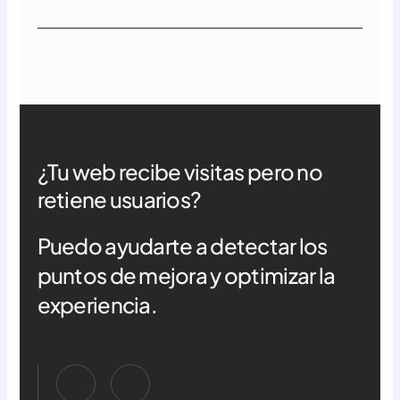
¿Tu web recibe visitas pero no
retiene usuarios?
Puedo ayudarte a detectar los
puntos de mejora y optimizar la
experiencia.
J
J
k
k