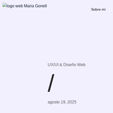
Ir
Navegación
al
de
Sobre mí
contenido
entradas
UX/UI & Diseño Web
/
agosto 19, 2025