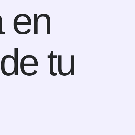
a en
de tu