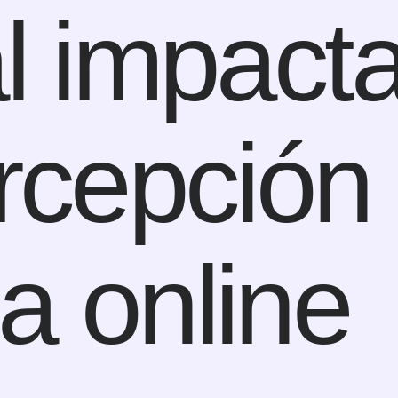
l impact
rcepción 
a online