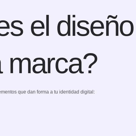
s el diseño 
a marca?
ementos que dan forma a tu identidad digital: