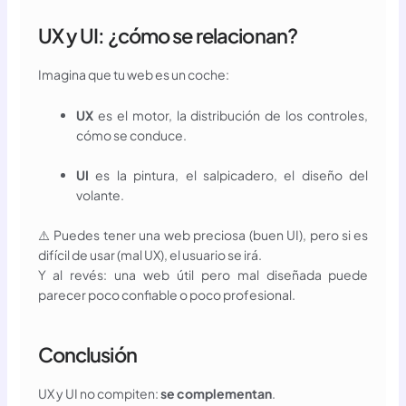
UX y UI: ¿cómo se relacionan?
Imagina que tu web es un coche:
UX
es el motor, la distribución de los controles,
cómo se conduce.
UI
es la pintura, el salpicadero, el diseño del
volante.
⚠️ Puedes tener una web preciosa (buen UI), pero si es
difícil de usar (mal UX), el usuario se irá.
Y al revés: una web útil pero mal diseñada puede
parecer poco confiable o poco profesional.
Conclusión
UX y UI no compiten:
se complementan
.