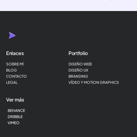
h
l
t
i
g
h
t
Enlaces
Portfolio
SOBRE MÍ
DISEÑO WEB
BLOG
DISEÑO UX
CONTACTO
BRANDING
LEGAL
VÍDEO Y MOTION GRAPHICS
Ver más
BEHANCE
DRIBBLE
VIMEO