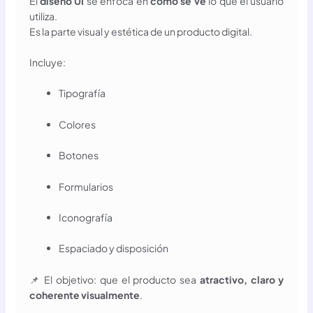
El
diseño UI
se enfoca en
cómo se ve
lo que el usuario
utiliza.
Es la parte visual y estética de un producto digital.
Incluye:
Tipografía
Colores
Botones
Formularios
Iconografía
Espaciado y disposición
📌 El objetivo: que el producto sea
atractivo, claro y
coherente visualmente
.